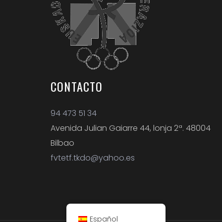
CONTACTO
94 473 51 34
Avenida Julian Gaiarre 44, lonja 2ª. 48004
Bilbao
fvtetf.tkdo@yahoo.es
Español