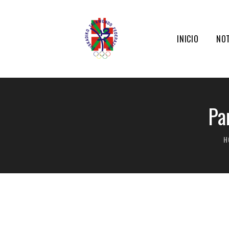
INICIO
NOT
Pa
H