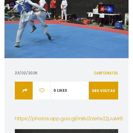
23/02/2026
CAMPEONATOS
0
LIKES
380
VISITAS
https://photos.app.goo.gl/mBU2rzefw22jJuMr6