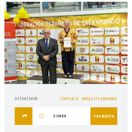
07/04/2025
TXAPELKETA
KIROLA ETA EMAKUMEA
2
LIKES
743
BISITA