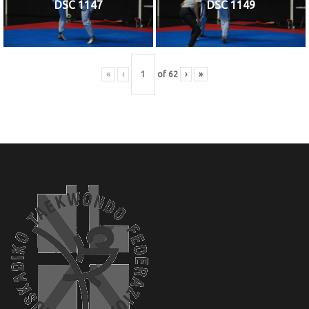
DSC 1147
DSC 1149
«
‹
of
62
›
»