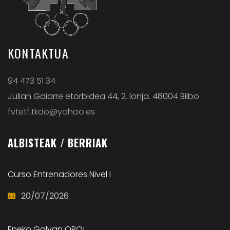
KONTAKTUA
94 473 51 34
Julian Gaiarre etorbidea 44, 2. lonja. 48004 Bilbo
fvtetf.tkdo@yahoo.es
ALBISTEAK
/ BERRIAK
Curso Entrenadores Nivel I
20/07/2026
Eneko Galvan ORO!