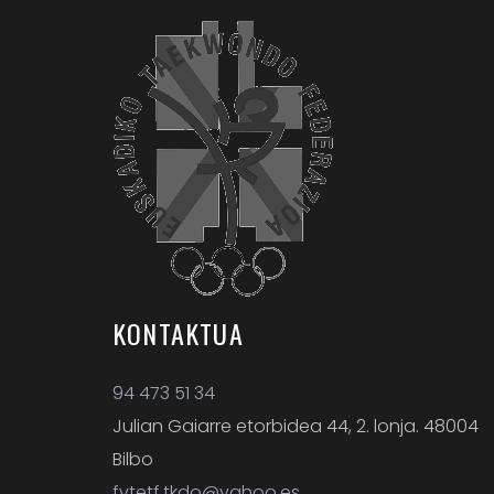
KONTAKTUA
94 473 51 34
Julian Gaiarre etorbidea 44, 2. lonja. 48004
Bilbo
fvtetf.tkdo@yahoo.es